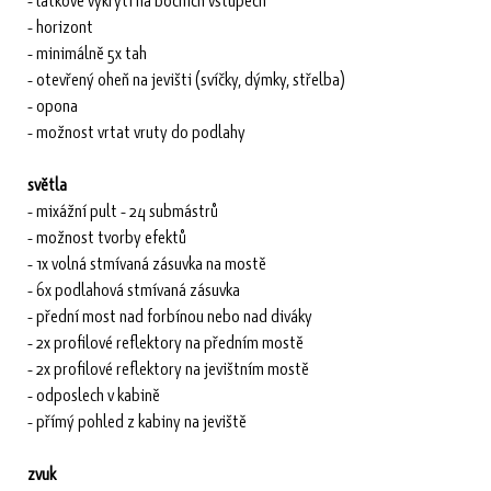
- horizont
- minimálně 5x tah
- otevřený oheň na jevišti (svíčky, dýmky, střelba)
- opona
- možnost vrtat vruty do podlahy
světla
- mixážní pult - 24 submástrů
- možnost tvorby efektů
- 1x volná stmívaná zásuvka na mostě
- 6x podlahová stmívaná zásuvka
- přední most nad forbínou nebo nad diváky
- 2x profilové reflektory na předním mostě
- 2x profilové reflektory na jevištním mostě
- odposlech v kabině
- přímý pohled z kabiny na jeviště
zvuk