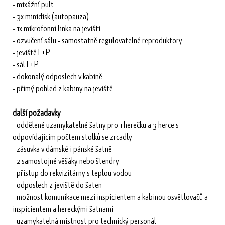
- mixážní pult
- 3x minidisk (autopauza)
- 1x mikrofonní linka na jevišti
- ozvučení sálu - samostatně regulovatelné reproduktory
- jeviště L+P
- sál L+P
- dokonalý odposlech v kabině
- přímý pohled z kabiny na jeviště
další požadavky
- oddělené uzamykatelné šatny pro 1 herečku a 3 herce s
odpovídajícím počtem stolků se zrcadly
- zásuvka v dámské i pánské šatně
- 2 samostojné věšáky nebo štendry
- přístup do rekvizitárny s teplou vodou
- odposlech z jeviště do šaten
- možnost komunikace mezi inspicientem a kabinou osvětlovačů a
inspicientem a hereckými šatnami
- uzamykatelná místnost pro technický personál