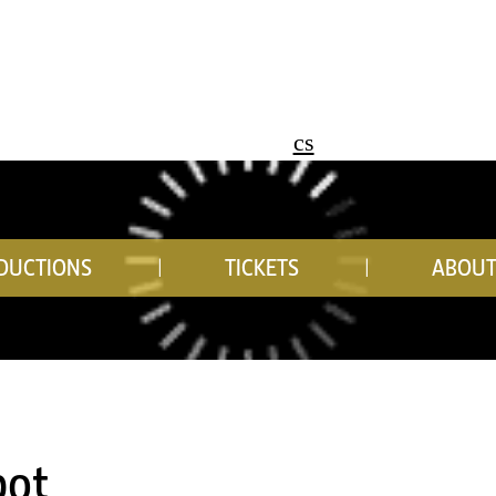
cs
DUCTIONS
TICKETS
ABOUT
bot