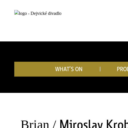
WHAT’S ON
PRO
Miroslav Kro
Brian /