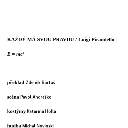
KAŽDÝ MÁ SVOU PRAVDU / Luigi Pirandello
E = mc²
Zdeněk Bartoš
překlad
Pavol Andraško
scéna
Katarína Hollá
kostýmy
Michal Novinski
hudba