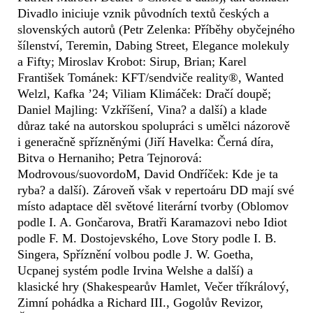
Divadlo iniciuje vznik původních textů českých a
slovenských autorů (Petr Zelenka: Příběhy obyčejného
šílenství, Teremin, Dabing Street, Elegance molekuly
a Fifty; Miroslav Krobot: Sirup, Brian; Karel
František Tománek: KFT/sendviče reality®, Wanted
Welzl, Kafka ’24; Viliam Klimáček: Dračí doupě;
Daniel Majling: Vzkříšení, Vina? a další) a klade
důraz také na autorskou spolupráci s umělci názorově
i generačně spřízněnými (Jiří Havelka: Černá díra,
Bitva o Hernaniho; Petra Tejnorová:
Modrovous/suovordoM, David Ondříček: Kde je ta
ryba? a další). Zároveň však v repertoáru DD mají své
místo adaptace děl světové literární tvorby (Oblomov
podle I. A. Gončarova, Bratři Karamazovi nebo Idiot
podle F. M. Dostojevského, Love Story podle I. B.
Singera, Spříznění volbou podle J. W. Goetha,
Ucpanej systém podle Irvina Welshe a další) a
klasické hry (Shakespearův Hamlet, Večer tříkrálový,
Zimní pohádka a Richard III., Gogolův Revizor,