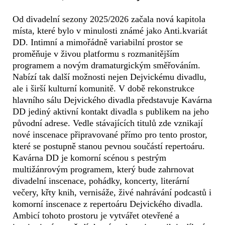
Od divadelní sezony 2025/2026 začala nová kapitola
místa, které bylo v minulosti známé jako Anti.kvariát
DD. Intimní a mimořádně variabilní prostor se
proměňuje v živou platformu s rozmanitějším
programem a novým dramaturgickým směřováním.
Nabízí tak další možnosti nejen Dejvickému divadlu,
ale i širší kulturní komunitě. V době rekonstrukce
hlavního sálu Dejvického divadla představuje Kavárna
DD jediný aktivní kontakt divadla s publikem na jeho
původní adrese. Vedle stávajících titulů zde vznikají
nové inscenace připravované přímo pro tento prostor,
které se postupně stanou pevnou součástí repertoáru.
Kavárna DD je komorní scénou s pestrým
multižánrovým programem, který bude zahrnovat
divadelní inscenace, pohádky, koncerty, literární
večery, křty knih, vernisáže, živé nahrávání podcastů i
komorní inscenace z repertoáru Dejvického divadla.
Ambicí tohoto prostoru je vytvářet otevřené a