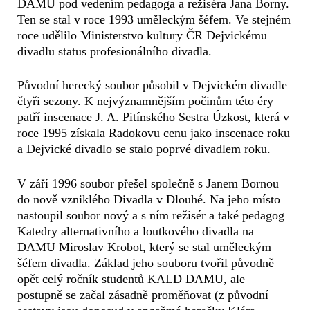
DAMU pod vedením pedagoga a režiséra Jana Borny.
Ten se stal v roce 1993 uměleckým šéfem. Ve stejném
roce udělilo Ministerstvo kultury ČR Dejvickému
divadlu status profesionálního divadla.
Původní herecký soubor působil v Dejvickém divadle
čtyři sezony. K nejvýznamnějším počinům této éry
patří inscenace J. A. Pitínského Sestra Úzkost, která v
roce 1995 získala Radokovu cenu jako inscenace roku
a Dejvické divadlo se stalo poprvé divadlem roku.
V září 1996 soubor přešel společně s Janem Bornou
do nově vzniklého Divadla v Dlouhé. Na jeho místo
nastoupil soubor nový a s ním režisér a také pedagog
Katedry alternativního a loutkového divadla na
DAMU Miroslav Krobot, který se stal uměleckým
šéfem divadla. Základ jeho souboru tvořil původně
opět celý ročník studentů KALD DAMU, ale
postupně se začal zásadně proměňovat (z původní