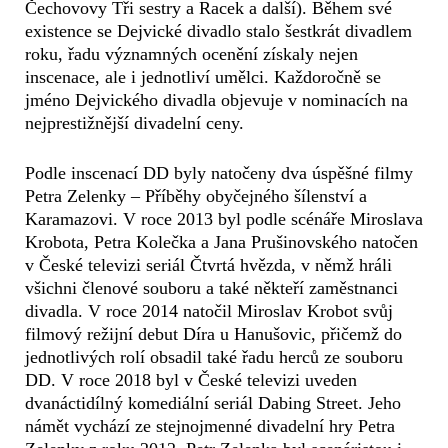
Čechovovy Tři sestry a Racek a další). Během své
existence se Dejvické divadlo stalo šestkrát divadlem
roku, řadu významných ocenění získaly nejen
inscenace, ale i jednotliví umělci. Každoročně se
jméno Dejvického divadla objevuje v nominacích na
nejprestižnější divadelní ceny.
Podle inscenací DD byly natočeny dva úspěšné filmy
Petra Zelenky – Příběhy obyčejného šílenství a
Karamazovi. V roce 2013 byl podle scénáře Miroslava
Krobota, Petra Kolečka a Jana Prušinovského natočen
v České televizi seriál Čtvrtá hvězda, v němž hráli
všichni členové souboru a také někteří zaměstnanci
divadla. V roce 2014 natočil Miroslav Krobot svůj
filmový režijní debut Díra u Hanušovic, přičemž do
jednotlivých rolí obsadil také řadu herců ze souboru
DD. V roce 2018 byl v České televizi uveden
dvanáctidílný komediální seriál Dabing Street. Jeho
námět vychází ze stejnojmenné divadelní hry Petra