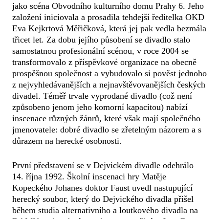
jako scéna Obvodního kulturního domu Prahy 6. Jeho
založení iniciovala a prosadila tehdejší ředitelka OKD
Eva Kejkrtová Měřičková, která jej pak vedla bezmála
třicet let. Za dobu jejího působení se divadlo stalo
samostatnou profesionální scénou, v roce 2004 se
transformovalo z příspěvkové organizace na obecně
prospěšnou společnost a vybudovalo si pověst jednoho
z nejvyhledávanějších a nejnavštěvovanějších českých
divadel. Téměř trvale vyprodané divadlo (což není
způsobeno jenom jeho komorní kapacitou) nabízí
inscenace různých žánrů, které však mají společného
jmenovatele: dobré divadlo se zřetelným názorem a s
důrazem na herecké osobnosti.
První představení se v Dejvickém divadle odehrálo
14. října 1992. Školní inscenaci hry Matěje
Kopeckého Johanes doktor Faust uvedl nastupující
herecký soubor, který do Dejvického divadla přišel
během studia alternativního a loutkového divadla na