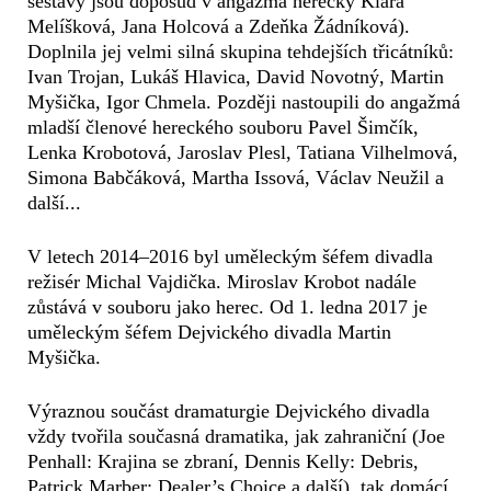
sestavy jsou doposud v angažmá herečky Klára
Melíšková, Jana Holcová a Zdeňka Žádníková).
Doplnila jej velmi silná skupina tehdejších třicátníků:
Ivan Trojan, Lukáš Hlavica, David Novotný, Martin
Myšička, Igor Chmela. Později nastoupili do angažmá
mladší členové hereckého souboru Pavel Šimčík,
Lenka Krobotová, Jaroslav Plesl, Tatiana Vilhelmová,
Simona Babčáková, Martha Issová, Václav Neužil a
další...
V letech 2014–2016 byl uměleckým šéfem divadla
režisér Michal Vajdička. Miroslav Krobot nadále
zůstává v souboru jako herec. Od 1. ledna 2017 je
uměleckým šéfem Dejvického divadla Martin
Myšička.
Výraznou součást dramaturgie Dejvického divadla
vždy tvořila současná dramatika, jak zahraniční (Joe
Penhall: Krajina se zbraní, Dennis Kelly: Debris,
Patrick Marber: Dealer’s Choice a další), tak domácí.