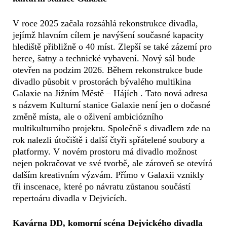
V roce 2025 začala rozsáhlá rekonstrukce divadla,
jejímž hlavním cílem je navýšení současné kapacity
hlediště přibližně o 40 míst. Zlepší se také zázemí pro
herce, šatny a technické vybavení. Nový sál bude
otevřen na podzim 2026. Během rekonstrukce bude
divadlo působit v prostorách bývalého multikina
Galaxie na Jižním Městě – Hájích . Tato nová adresa
s názvem Kulturní stanice Galaxie není jen o dočasné
změně místa, ale o oživení ambiciózního
multikulturního projektu. Společně s divadlem zde na
rok nalezli útočiště i další čtyři spřátelené soubory a
platformy. V novém prostoru má divadlo možnost
nejen pokračovat ve své tvorbě, ale zároveň se otevírá
dalším kreativním výzvám. Přímo v Galaxii vznikly
tři inscenace, které po návratu zůstanou součástí
repertoáru divadla v Dejvicích.
Kavárna DD, komorní scéna Dejvického divadla