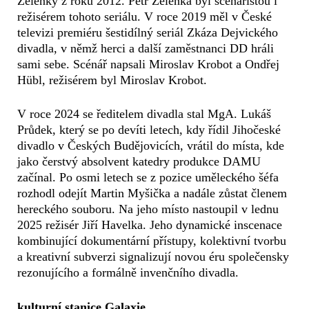
Zelenky z roku 2012. Petr Zelenka byl scenáristou i
režisérem tohoto seriálu. V roce 2019 měl v České
televizi premiéru šestidílný seriál Zkáza Dejvického
divadla, v němž herci a další zaměstnanci DD hráli
sami sebe. Scénář napsali Miroslav Krobot a Ondřej
Hübl, režisérem byl Miroslav Krobot.
V roce 2024 se ředitelem divadla stal MgA. Lukáš
Průdek, který se po devíti letech, kdy řídil Jihočeské
divadlo v Českých Budějovicích, vrátil do místa, kde
jako čerstvý absolvent katedry produkce DAMU
začínal. Po osmi letech se z pozice uměleckého šéfa
rozhodl odejít Martin Myšička a nadále zůstat členem
hereckého souboru. Na jeho místo nastoupil v lednu
2025 režisér Jiří Havelka. Jeho dynamické inscenace
kombinující dokumentární přístupy, kolektivní tvorbu
a kreativní subverzi signalizují novou éru společensky
rezonujícího a formálně invenčního divadla.
kulturní stanice Galaxie