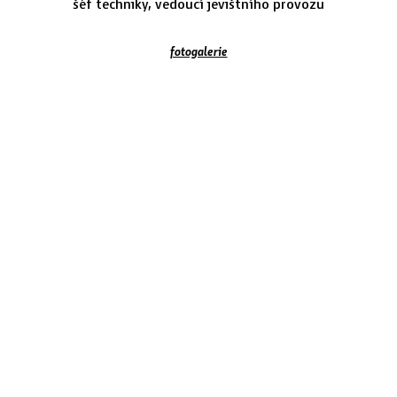
šéf techniky, vedoucí jevištního provozu
fotogalerie