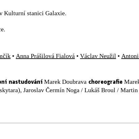
 Kulturní stanici Galaxie.
ce.
mčík
•
Anna Prášilová Fialová
•
Václav Neužil
•
Antoni
bní nastudování
choreografie
Marek Doubrava
Marek
askytara), Jaroslav Čermín Noga / Lukáš Broul / Martin 