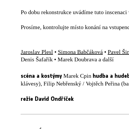
Po dobu rekonstrukce uvádíme tuto inscenaci v
Prosíme, kontrolujte místo konání na vstupen
Jaroslav Plesl
•
Simona Babčáková
•
Pavel Ši
Denis Šafařík • Marek Doubrava a další
scéna a kostýmy
hudba a hude
Marek Cpin
klávesy), Filip Nebřenský / Vojtěch Peřina (b
režie David Ondříček