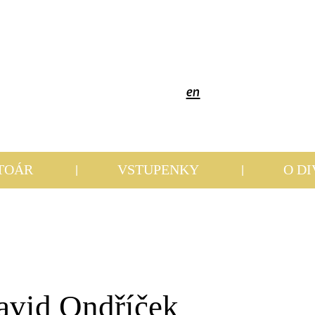
en
TOÁR
VSTUPENKY
O D
avid Ondříček