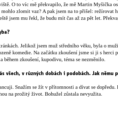
viště. O to víc mě překvapilo, že mě Martin Myšička osl
k mohlo zlomit vaz? A pak jsem na to přišel: režírovat
ště jsem mu řekl, že budu mít čas až za pět let. Překva
ryba?
stránkách. Jelikož jsem muž středního věku, byla o muži
zeně komedie. Na začátku zkoušení jsme si ji s herci p
ala během zkoušení, kupodivu, téma se nezměnilo.
nás všech, v různých dobách i podobách. Jak němu p
ncuji. Snažím se žít v přítomnosti a dívat se dopředu. H
ahou na prožitý život. Bohužel zůstala nevyužita.