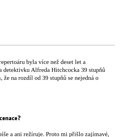
pertoáru byla více než deset let a
na detektivku Alfreda Hitchcocka 39 stupňů
 že na rozdíl od 39 stupňů se nejedná o
scenace?
íše a ani režíruje. Proto mi přišlo zajímavé,