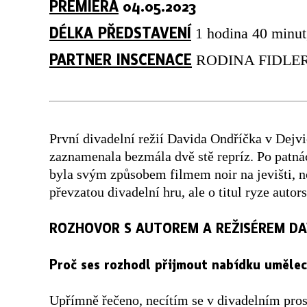
PREMIÉRA
04.05.2023
DÉLKA PŘEDSTAVENÍ
1 hodina 40 minut
PARTNER INSCENACE
RODINA FIDLER
První divadelní režií Davida Ondříčka v Dejvi
zaznamenala bezmála dvě stě repríz. Po patnác
byla svým způsobem filmem noir na jevišti, n
převzatou divadelní hru, ale o titul ryze autor
ROZHOVOR S AUTOREM A REŽISÉREM DA
Proč ses rozhodl přijmout nabídku umělec
Upřímně řečeno, necítím se v divadelním prostř