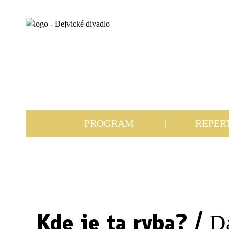
PROGRAM
REPER
Kde je ta ryba? /
D