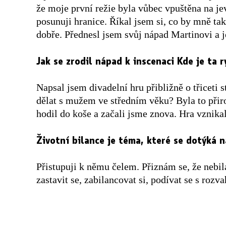
že moje první režie byla vůbec vpuštěna na je
posunuji hranice. Říkal jsem si, co by mně ta
dobře. Přednesl jsem svůj nápad Martinovi a je
Jak se zrodil nápad k inscenaci Kde je ta 
Napsal jsem divadelní hru přibližně o třiceti 
dělat s mužem ve středním věku? Byla to přiro
hodil do koše a začali jsme znova. Hra vznik
Životní bilance je téma, které se dotýká 
Přistupuji k němu čelem. Přiznám se, že nebila
zastavit se, zabilancovat si, podívat se s rozv