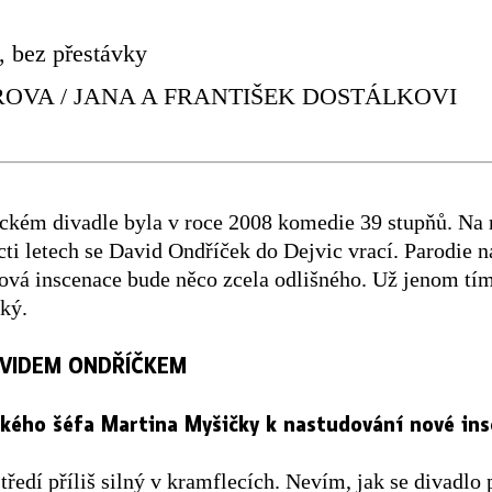
, bez přestávky
OVA / JANA A FRANTIŠEK DOSTÁLKOVI
ckém divadle byla v roce 2008 komedie 39 stupňů. Na re
ti letech se David Ondříček do Dejvic vrací. Parodie 
ová inscenace bude něco zcela odlišného. Už jenom tím,
ský.
VIDEM ONDŘÍČKEM
kého šéfa Martina Myšičky k nastudování nové in
edí příliš silný v kramflecích. Nevím, jak se divadlo p