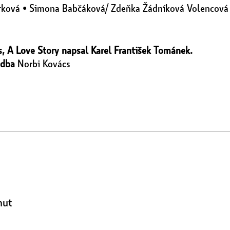
rková • Simona Babčáková/ Zdeňka Žádníková Volencová • 
, A Love Story napsal Karel František Tománek.
dba
Norbi Kovács
nut