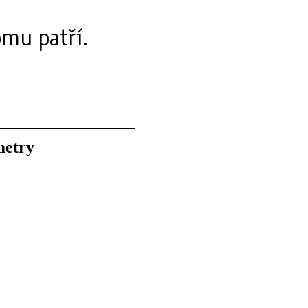
omu patří.
metry