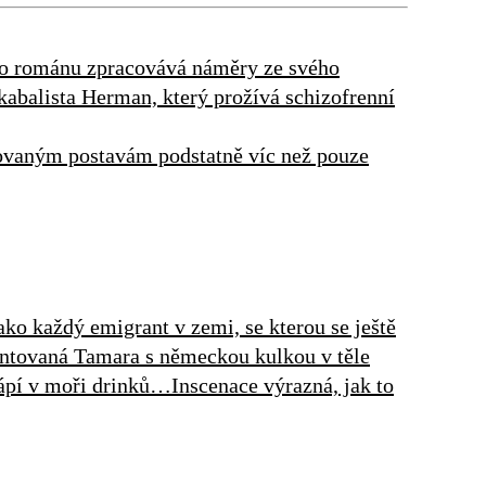
mto románu zpracovává náměry ze svého
 kabalista Herman, který prožívá schizofrenní
ňovaným postavám podstatně víc než pouze
ako každý emigrant v zemi, se kterou se ještě
entovaná Tamara s německou kulkou v těle
utápí v moři drinků…Inscenace výrazná, jak to