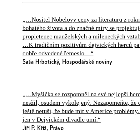
„…Nositel Nobelovy ceny za literaturu z rok
bohatého života a do značné míry se projektuj
propletenec manželských a mileneckých vzt
…K tradičním pozitivům dejvických herců pat
dobře odvedené řemeslo…“
Saša Hrbotický, Hospodářské noviny
„…Myšička se rozpomněl na své nejlepší hereck
nesžil, osudem vykolejený. Nezapomeňte, že 
ještě netuší, že bude mít v Americe problémy.
jen v Dejvickém divadle umí.“
Jiří P. Kříž, Právo