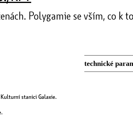
enách. Polygamie se vším, co k t
technické para
ulturní stanici Galaxie.
e.