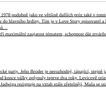
u 1978 podobně jako ve většině dalších próz také v to
e do hlavního hrdiny. Tím je v Love Story spisovatel a
ahů…
ří maximální zaujatost tématem, schopnost dát ztvár
é party. Jeho Broder je nerozhodný, tápající, stejně j
od konce války uplynuly teprve dva roky. Levicově ori
 Jadwiga rezignuje na vztah stále zřetelněji, Maša se 