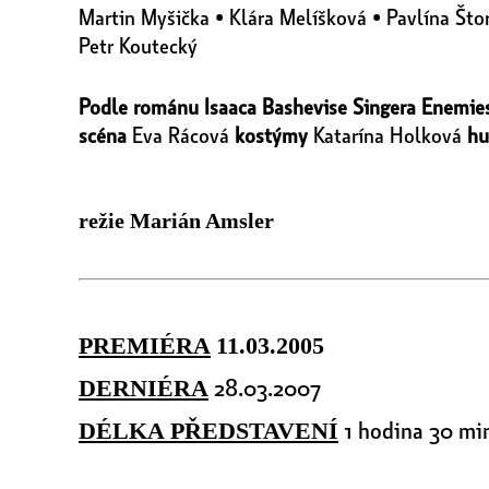
Martin Myšička • Klára Melíšková • Pavlína Što
Petr Koutecký
Podle románu Isaaca Bashevise Singera Enemies
scéna
Eva Rácová
kostýmy
Katarína Holková
hu
režie Marián Amsler
PREMIÉRA
11.03.2005
28.03.2007
DERNIÉRA
1 hodina 30 mi
DÉLKA PŘEDSTAVENÍ