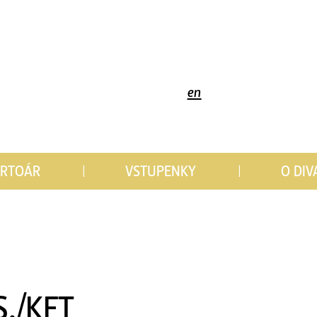
en
ERTOÁR
VSTUPENKY
O DIV
.S./KFT