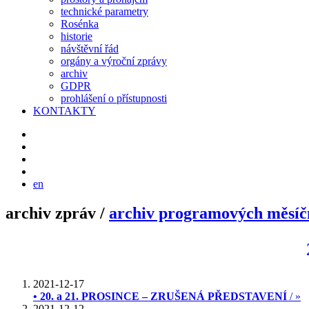
technické parametry
Rosénka
historie
návštěvní řád
orgány a výroční zprávy
archiv
GDPR
prohlášení o přístupnosti
KONTAKTY
en
archiv zpráv /
archiv programových měsíč
2021-12-17
• 20. a 21. PROSINCE – ZRUŠENÁ PŘEDSTAVENÍ
/ »
2021-12-12