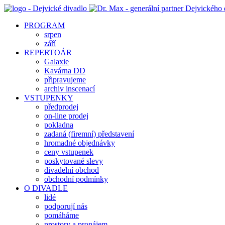
PROGRAM
srpen
září
REPERTOÁR
Galaxie
Kavárna DD
připravujeme
archiv inscenací
VSTUPENKY
předprodej
on-line prodej
pokladna
zadaná (firemní) představení
hromadné objednávky
ceny vstupenek
poskytované slevy
divadelní obchod
obchodní podmínky
O DIVADLE
lidé
podporují nás
pomáháme
prostory a pronájem