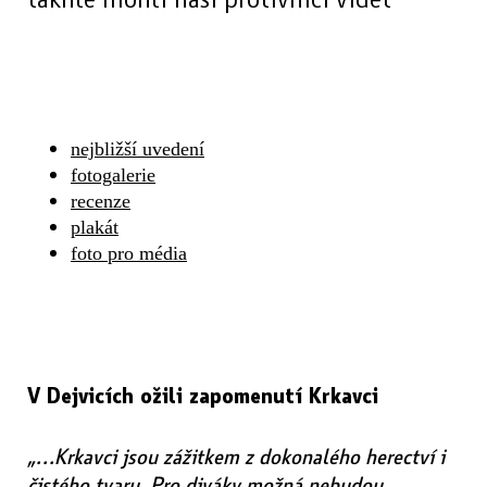
nejbližší uvedení
fotogalerie
recenze
plakát
foto pro média
V Dejvicích ožili zapomenutí Krkavci
„…Krkavci jsou zážitkem z dokonalého herectví i
čistého tvaru. Pro diváky možná nebudou