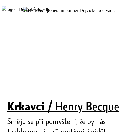
Krkavci /
Henry Becque
Směju se při pomyšlení, že by nás
takhle mohli naši protivníci vidět