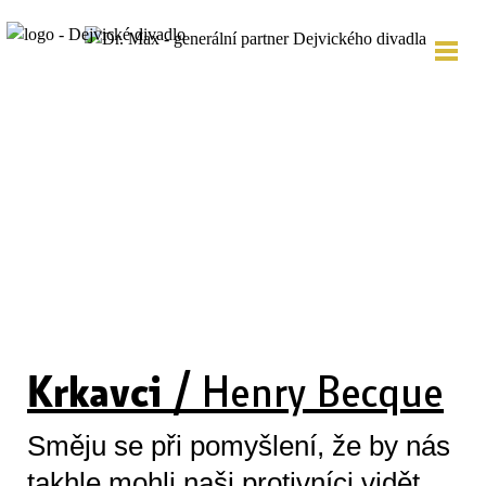
Krkavci /
Henry Becque
Směju se při pomyšlení, že by nás
takhle mohli naši protivníci vidět