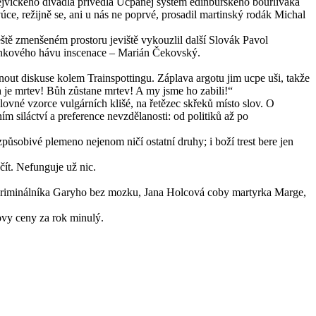
ejvického divadla přivedla Ucpanej systém edinburského bouřliváka
e, režijně se, ani u nás ne poprvé, prosadil martinský rodák Michal
tě zmenšeném prostoru jeviště vykouzlil další Slovák Pavol
punkového hávu inscenace – Marián Čekovský.
ut diskuse kolem Trainspottingu. Záplava argotu jim ucpe uši, takže
 je mrtev! Bůh zůstane mrtev! A my jsme ho zabili!“
ovné vzorce vulgárních klišé, na řetězec skřeků místo slov. O
m siláctví a preference nevzdělanosti: od politiků až po
ůsobivé plemeno nejenom ničí ostatní druhy; i boží trest bere jen
ít. Nefunguje už nic.
 kriminálníka Garyho bez mozku, Jana Holcová coby martyrka Marge,
ovy ceny za rok minulý.