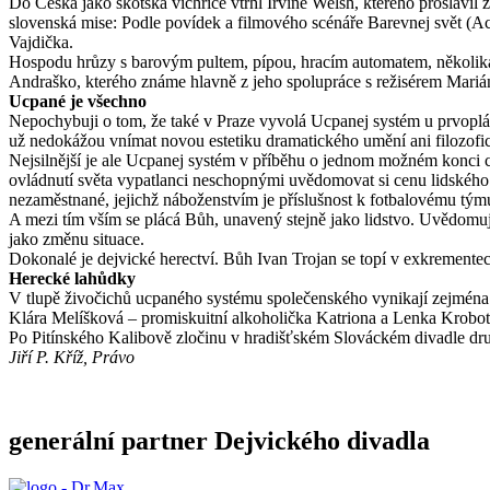
Do Česka jako skotská vichřice vtrhl Irvine Welsh, kterého proslav
slovenská mise: Podle povídek a filmového scénáře Barevnej svět (Ac
Vajdička.
Hospodu hrůzy s barovým pultem, pípou, hracím automatem, několika 
Andraško, kterého známe hlavně z jeho spolupráce s režisérem Mari
Ucpané je všechno
Nepochybuji o tom, že také v Praze vyvolá Ucpanej systém u prvoplá
už nedokážou vnímat novou estetiku dramatického umění ani filozofic
Nejsilnější je ale Ucpanej systém v příběhu o jednom možném konci ci
ovládnutí světa vypatlanci neschopnými uvědomovat si cenu lidského ž
nezaměstnané, jejichž náboženstvím je příslušnost k fotbalovému tým
A mezi tím vším se plácá Bůh, unavený stejně jako lidstvo. Uvědomuje
jako změnu situace.
Dokonalé je dejvické herectví. Bůh Ivan Trojan se topí v exkremente
Herecké lahůdky
V tlupě živočichů ucpaného systému společenského vynikají zejména
Klára Melíšková – promiskuitní alkoholička Katriona a Lenka Krobotov
Po Pitínského Kalibově zločinu v hradišťském Slováckém divadle druh
Jiří P. Kříž, Právo
generální partner Dejvického divadla