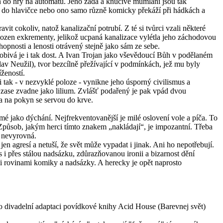
žen do hry na automatu. Jeho záda a kňučivé mumlání jsou tak
í do hlavičce nebo ono samo různě komicky překáží při hádkách a
 cokoliv, natož kanalizační potrubí. Z té si tvůrci vzali některé
ohozen exkrementy, jelikož ucpaná kanalizace vylétla jeho záchodovou
opnosti a lenosti otrávený stejně jako sám ze sebe.
obivá je i tak dost. A Ivan Trojan jako vševědoucí Bůh v podělaném
lav Neužil), tvor bezcílně přežívající v podmínkách, jež mu byly
žeností.
 tak - v nezvyklé poloze - vynikne jeho úsporný civilismus a
k zase zvadne jako lilium. Zvlášť podařený je pak vpád dvou
 a na pokyn se servou do krve.
é jako dýchání. Nejfrekventovanější je milé oslovení vole a píča. To
. Způsob, jakým herci tímto znakem „nakládají“, je impozantní. Třeba
c nevyrovná.
n agresí a netuší, že svět může vypadat i jinak. Ani ho nepotřebují.
 i přes stálou nadsázku, zdůrazňovanou ironii a bizarnost dění
mi rovinami komiky a nadsázky. A herecky je opět naprosto
t o divadelní adaptaci povídkové knihy Acid House (Barevnej svět)