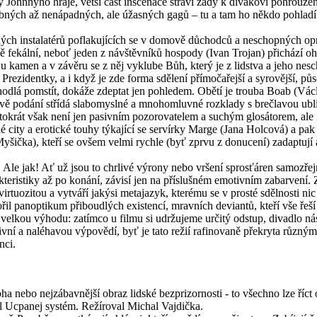
terý Johnnyho hraje, větší část inscenace stráví zády k divákovi pohrou
robných až nenápadných, ale úžasných gagů – tu a tam ho někdo pohlad
 instalatérů poflakujících se v domově důchodců a neschopných opravit
ně fekální, neboť jeden z návštěvníků hospody (Ivan Trojan) přichází 
 kamen a v závěru se z něj vyklube Bůh, který je z lidstva a jeho nesch
ezidentky, a i když je zde forma sdělení přímočařejší a syrovější, půs
 hodlá pomstít, dokáže zdeptat jen pohledem. Obětí je trouba Boab (Vác
ově podání střídá slabomyslné a mnohomluvné rozklady s brečlavou ublí
tokrát však není jen pasivním pozorovatelem a suchým glosátorem, ale i
é city a erotické touhy týkající se servírky Marge (Jana Holcová) a pa
Myšička), kteří se ovšem velmi rychle (byť zprvu z donucení) zadaptují
le jak! Ať už jsou to chrlivé výrony nebo vršení sprosťáren samozřejm
akteristiky až po konání, závisí jen na příslušném emotivním zabarvení
tuozitou a vytváří jakýsi metajazyk, kterému se v prosté sdělnosti ni
 panoptikum přiboudlých existencí, mravních deviantů, kteří vše řeší je
velkou výhodu: zatímco u filmu si udržujeme určitý odstup, divadlo nás
vní a naléhavou výpovědí, byť je tato režií rafinovaně překryta různý
nci.
ha nebo nejzábavnější obraz lidské bezprizornosti - to všechno lze říc
val Ucpanej systém. Režíroval Michal Vajdička.