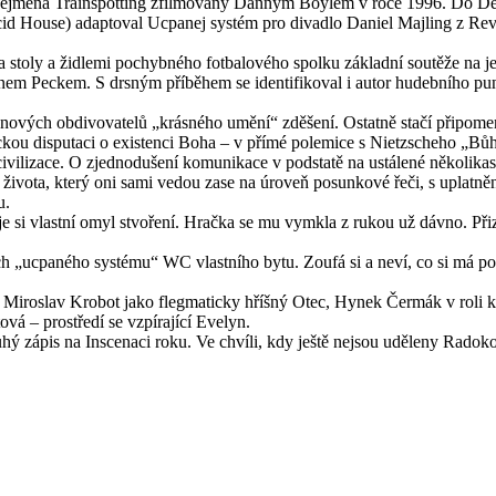
il zejména Trainspotting zfilmovaný Dannym Boylem v roce 1996. Do D
id House) adaptoval Ucpanej systém pro divadlo Daniel Majling z Revúc
stoly a židlemi pochybného fotbalového spolku základní soutěže na ješ
ánem Peckem. S drsným příběhem se identifikoval i autor hudebního 
nových obdivovatelů „krásného umění“ zděšení. Ostatně stačí připomeno
kou disputaci o existenci Boha – v přímé polemice s Nietzscheho „Bůh
vilizace. O zjednodušení komunikace v podstatě na ustálené několikasl
ivota, který oni sami vedou zase na úroveň posunkové řeči, s uplatnění
u.
 si vlastní omyl stvoření. Hračka se mu vymkla z rukou už dávno. Přizp
ch „ucpaného systému“ WC vlastního bytu. Zoufá si a neví, co si má poč
 Miroslav Krobot jako flegmaticky hříšný Otec, Hynek Čermák v roli
á – prostředí se vzpírající Evelyn.
ý zápis na Inscenaci roku. Ve chvíli, kdy ještě nejsou uděleny Radok