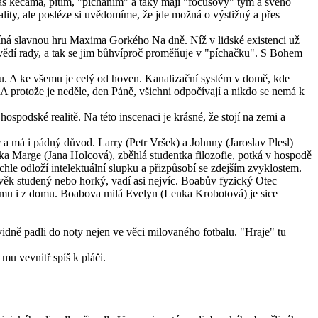
í čas kecama, pitím, "pícháním" a taky mají "fočusový" tým a svého
lity, ale posléze si uvědomíme, že jde možná o výstižný a přes
íná slavnou hru Maxima Gorkého Na dně. Níž v lidské existenci už
 nevědí rady, a tak se jim bůhvíproč proměňuje v "píchačku". S Bohem
mu. A ke všemu je celý od hoven. Kanalizační systém v domě, kde
A protože je neděle, den Páně, všichni odpočívají a nikdo se nemá k
podské realitě. Na této inscenaci je krásné, že stojí na zemi a
c a má i pádný důvod. Larry (Petr Vršek) a Johnny (Jaroslav Plesl)
írka Marge (Jana Holcová), zběhlá studentka filozofie, potká v hospodě
hle odloží intelektuální slupku a přizpůsobí se zdejším zvyklostem.
lověk studený nebo horký, vadí asi nejvíc. Boabův fyzický Otec
ýmu i z domu. Boabova milá Evelyn (Lenka Krobotová) je sice
vidně padli do noty nejen ve věci milovaného fotbalu. "Hraje" tu
mu vevnitř spíš k pláči.