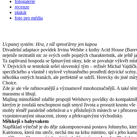
fotogalerie
recenze
plakát
foto pro média
Ucpanej systém: Hra, z níž sprosťárny jen kapou
Divadelní adaptace povídek Irvina Welshe z knihy Acid House (Barevn
nejenže neztratili nic ze svých ostře pojatých charakteristik, ale ještě
Ta zaplivaná hospoda se špinavými okny, kde se povaluje výkvět místníc
V Dejvicích se tentokrát sešel slovenský tým – režisér Michal Vajdičk
specifického a vlastně i stylově vyhraněného prostředí dejvické scén
několika ostrých hranách, ale perfektně se udrží. Herecky do jisté m
Choice.
Zde je ale vše rafinovanější a významově mnohoznačnější. A také téma
marasmu si libují.
Majling mimořádně zdařile propojil Welshovy povídky do kompaktního 
kterým je zoufalá neschopnost najít smysl života a prorazit krustu vš
mohly téměř paralelně odehrávat a v příslušných místech se i přirozeně
vypointovanými situacemi, zlomy a překvapivými východisky.
Měkkejš s babyvakem
Například výtečně je do děje zakomponovaná postava Johnnyho, kter
Katrionou, která mu uteče, nechá mu na krku mimino, spí s jeho kama