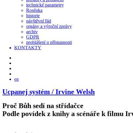
technické parametry
Rosénka
historie
návštěvní řád
orgány a výroční zprávy
archiv
GDPR
prohlášení o přístupnosti
KONTAKTY
en
Ucpanej systém /
Irvine Welsh
Proč Bůh sedí na střídačce
Podle povídek z knihy a scénáře k filmu I