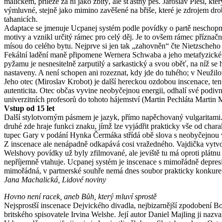
malíčkem, přileze za ní jako zbitý, ale šťastný pes. Jaroslav Plesl, k
výmluvné, stejně jako mimino zavěšené na břiše, které je zdrojem d
tahanicích.
Adaptace se jmenuje Ucpanej systém podle povídky o partě neschopných
motivy a vznikl určitý rámec pro celý děj. Je to ovšem rámec příznač
mísou do celého bytu. Nejprve si jen tak „zahovněn“ čte Nietzscheho u
Fekální ladění maně připomene Wernera Schwaba a jeho metafyzické Pr
pyžamu je nesnesitelně zarputilý a sarkastický a svou oběť, na níž se
nastaveny. A není schopen ani rozeznat, kdy jde do tuhého; v Neužil
Jeho otec (Miroslav Krobot) je další hereckou ozdobou inscenace, ten
autenticita. Otec občas vyvine neobyčejnou energii, odhalí své podivn
univerzitních profesorů do tohoto hájemství (Martin Pechláta Martin 
Vstup od 15 let
Další stylotvorným pásmem je jazyk, přímo napěchovaný vulgaritami. A
druhé zde hraje funkci znaku, jímž lze vyjádřit prakticky vše od char
tupec Gary v podání Hynka Čermáka střídá obě slova s neobyčejnou vir
Z inscenace ale nenápadně odkapává cosi vražedného. Vajdička vytvořil
Welshovy povídky už byly zfilmované, ale jeviště tu má oproti plátnu 
nepříjemně vtahuje. Ucpanej systém je inscenace s mimořádně depresi
mimořádná, v partnerské souhře nemá dnes soubor prakticky konkure
Jana Machalická, Lidové noviny
Hovno není racek, aneb Bůh, který mluví sprostě
Nejsprostší inscenace Dejvického divadla, nejbizarnější zpodobení Bo
britského spisovatele Irvina Welshe. Její autor Daniel Majling ji naz