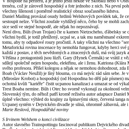
V hospodě na periferii, a je jedno jestli někde ve Skotsku nebo v Ost
trenéra, což je zároveň hospodský a fotr jednoho z nich. Na první po
všechny šílenosti i poměrně realistický obraz současného lidstva.
Daniel Mailing provázal osudy hrdinů Welshových povídek tak, že ce
sestoupit nelze. Všichni zoufale vyhlížejí něco, čeho by se mohli zac
sice sedí ve stejné hospodě, ale nějak ho nepoznávají.
Není divu, Bůh (Ivan Trojan) čte u kamen Nietzscheho, ďábelsky se c
všichni bydlí, je totiž přetížený, ucpal se, a tak mu naměstnané exk
tomu, aby ty odpadové roury pročistil. A taky všichni na všechno "se
Metaforická rovina inscenace by nemohla fungovat, kdyby herci své po
každá z postav, z těch nevědomých a ztracených duší, má svůj jazyk a 
Většina z protagonistů jsou lůzři. Gary (Hynek Čermák) se vrátil z věz
sdílejí společně nejen hospodu, elektřinu, ale i ženu. Katriona (Klár
svého profesora. Přišel kolegou a nějak se nemohou dohodnout, zda Bůh
Boab (Václav Neužil) je líný blouma, co má nejvíc rád sám sebe. Je v
(Miroslav Krobot) a hospodský (od Hospodina ho dělí pár písmen) m
ochotná kvůli "kariéře" čistit ucpanou kanalizaci a umazat se od výka
Trest Boaba nemine. Bůh i Otec ho svorně vykonají za okolností vel
Slovenský tým, do něhož patří kromě režiséra autor adaptace Daniel Ma
úplně všechno: výhled do krajiny za špinavými okny, červená tanga 
Ucpanej systém v Dejvickém divadle je silná, ohromně zábavná, ale i k
Marie Reslová, Hospodářské noviny
S Irvinem Welshem o konci civilizace
Autor slavného Trainspottingu fascinoval publikum Dejvického divad