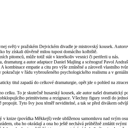
ej svět) v pražském Dejvickém divadle je mistrovský kousek. Autorovi
 jako by získali důvěrně milou tupost domácího kolbiště.
h pitomců, může totiž stát v kterékoliv vesnici či periferii u nás.
a, dramaturg a autor adaptace Daniel Majling a scénograf Pavol Andrašk
y. A kombinace empatie a citu pro výše zmíněné a zároveň vlastního tv
íry pokračuje v řádu vybroušeného psychologického realismu a v geniál
ticky titul zapadá do celkové dramaturgie, opět jde o pohled na ztracen
celku. To je skutečně husarský kousek, ale autor našel dramatický po
e obklopujícího primitivismu a rezignace. Všechny figury svedl do jednoh
 propojit. Tyto švy jsou téměř neviditelné, a tak se před divákem odvíj
ý v knize (povídka Měkkejš) vede ublíženou samomluvu nad svým osude
rádem, oba ho okrádají a ona ho ještě nechává průběžně zmlátit svými 