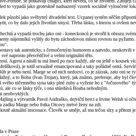
ravě-Porubě, se potkávají chlápci, kteří nevědí, co se životem. Zabíjej
hled to vypadá jako groteskně nadsazený vzorek sociálně vyloučené loka
lek působí jako svébytný divadelní text. Ucpanej systém něčím připom
hytit, co by dalo jejich životům smysl. Třeba lásku, s kterou si ovšem
hechtá a vypadá trochu jako oni - koneckonců je stvořil k obrazu své
rementy nájemníků vylítly do bytu záchodovou mísou rovnou na pyžamo. 
rou".
stavy tak autenticky, s černočerným humorem a natvrdo, neukotvili v hos
své naprosto přesvědčivé a velmi originální tělo.
ení. Agresi a násilí tu má hned po ruce každý, ale on ještě o kousek ví
a Melíšková), je totiž sexuálně emancipovaná a taky pořádně ostrá. Serv
 je nebo není. Marge se od nich nedozví, co je zázrak, zato oni se ryc
lažný, a to Bohu (Ivan Trojan), který, jak známo, preferuje, aby byl č
á svého ničemného syna taky plné zuby a vyžene ho z "fočusového" t
lů, ale co se lásky týče, i ona shledává Boaba nehodným.
mi neobvyklých.
jling a výtvarník Pavol Andraško, dejvičtí herci a Irvine Welsh si oči
na zadku Marge nebo fotka Otcovy mrtvé ženy na zdi.
rutě aktuální inscenace. Člověk se směje, až mu tečou slzy a přitom je 
la v Praze