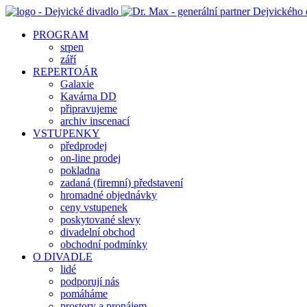
PROGRAM
srpen
září
REPERTOÁR
Galaxie
Kavárna DD
připravujeme
archiv inscenací
VSTUPENKY
předprodej
on-line prodej
pokladna
zadaná (firemní) představení
hromadné objednávky
ceny vstupenek
poskytované slevy
divadelní obchod
obchodní podmínky
O DIVADLE
lidé
podporují nás
pomáháme
prostory a pronájem