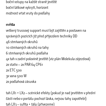
boční vstupy na každé straně jeviště
boční látkové vykrytí, horizont
možnost vrtat vruty do podlahy
světla
veškerý trussový support musí být zajištěn a postaven na
správných pozicích již před příjezdem techniky DD
46 stmívaných okruhů
10 stmívaných okruhů na tahy
6 stmívaných okruhů podlaha
4x tah v zadní polovině jeviště (viz plán Molekula zájezdová)
2x stativ – 2x PAR 64 CP61
2x ETC 50o
3x vana 500 W
2x podlahová zásuvka
tah LX1 + LX2 – scénické efekty (pokud je nad jevištěm v přední
části nebo v portálu pochozí lávka, nejsou tahy zapotřebí)
tah LX3 – sufita + šály (přivezeme)