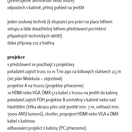
(preferujeme Sennheiser nebo Shure)
odposlech v kabině, přímý pohled na jeviště
jeden zvukový technik (k dispozici pro práci na place během
setupu a dále dosažitelný během představení pro řešení
případných technických obtíží)
doba přípravy cca 2 hodiny
projekce
v představení se používají 2 projektory
pořadatel zajistí truss 10 m Trio 290 na klikových stativech 2,5 m
(viz plán Molekula – zájezdová)
projektor A na trussu (projektor přivezeme)
1x HDMI nebo VGA, DMX 512 kabel z trussu na jevišti do kabiny
pořadatel zajistí FOH projektor B umístěný v kabině nebo nad
hledištěm (šířka obrazu přes celé jeviště min. 7 m, svítivost min.
7000 ANSI lumenů), shutter, propojení HDMI nebo VGA a DMX
kabel s kabinou
odbavování projekcí z kabiny (PC přivezeme).