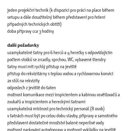
jeden projekční technik (k dispozici pro práci na place během
setupu a dále dosažitelný během představení pro řešení
případných technických obtíží)
doba přípravy cca 3 hodiny
další požadavky
uzamykatelné šatny pro 6 herců a 4 herečky s odpovídajícím
počtem stolků se zrcadly, sprchou, WC, vybavené štendry
šatny musí mít rychlý přístup na jeviště
přístup do rekvizitárny s teplou vodou a rychlovarnou konvicí
2x stůl na rekvizity
odposlech z jeviště do šaten
možnost komunikace mezi inspicientem a kabinou osvětlovačů a
zvukařů a inspicientem a hereckými šatnami
uzamykatelná místnost pro technický personál (8 osob)
v šatnách musí být po celou dobu stavby, přípravy a samotného
představení dostatečné množství balené neperlivé vody
možnost parkování autodopravy a možnost vykládky na jeviště