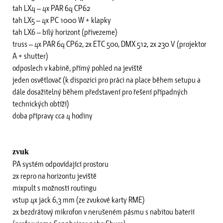
tah LX4 – 4x PAR 64 CP62
tah LX5 – 4x PC 1000 W + klapky
tah LX6 – bílý horizont (přivezeme)
truss – 4x PAR 64 CP62, 2x ETC 50o, DMX 512, 2x 230 V (projektor
A + shutter)
odposlech v kabině, přímý pohled na jeviště
jeden osvětlovač (k dispozici pro práci na place během setupu a
dále dosažitelný během představení pro řešení případných
technických obtíží)
doba přípravy cca 4 hodiny
zvuk
PA systém odpovídající prostoru
2x repro na horizontu jeviště
mixpult s možností routingu
vstup 4x jack 6,3 mm (ze zvukové karty RME)
2x bezdrátový mikrofon v nerušeném pásmu s nabitou baterií