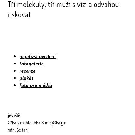
Tři molekuly, tři muži s vizí a odvahou
riskovat
nejbližší uvedení
fotogalerie
recenze
plakát
foto pro média
jeviště
šířka 7 m, hloubka 8 m, výška 5 m
min. 6x tah