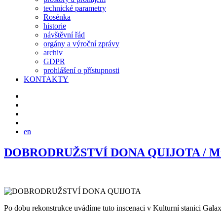
technické parametry
Rosénka
historie
návštěvní řád
orgány a výroční zprávy
archiv
GDPR
prohlášení o přístupnosti
KONTAKTY
en
DOBRODRUŽSTVÍ DONA QUIJOTA /
Mi
Po dobu rekonstrukce uvádíme tuto inscenaci v Kulturní stanici Galax