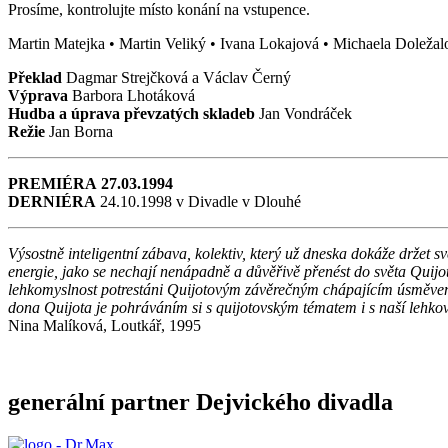
Prosíme, kontrolujte místo konání na vstupence.
Martin Matejka • Martin Veliký • Ivana Lokajová • Michaela Doležal
Překlad
Dagmar Strejčková a Václav Černý
Výprava
Barbora Lhotáková
Hudba a úprava převzatých skladeb
Jan Vondráček
Režie
Jan Borna
PREMIÉRA
27.03.1994
DERNIÉRA
24.10.1998 v Divadle v Dlouhé
Výsostně inteligentní zábava, kolektiv, který už dneska dokáže držet 
energie, jako se nechají nenápadně a důvěřivě přenést do světa Quijo
lehkomyslnost potrestáni Quijotovým závěrečným chápajícím úsměvem. 
dona Quijota je pohráváním si s quijotovským tématem i s naší lehkov
Nina Malíková, Loutkář, 1995
generální partner Dejvického divadla