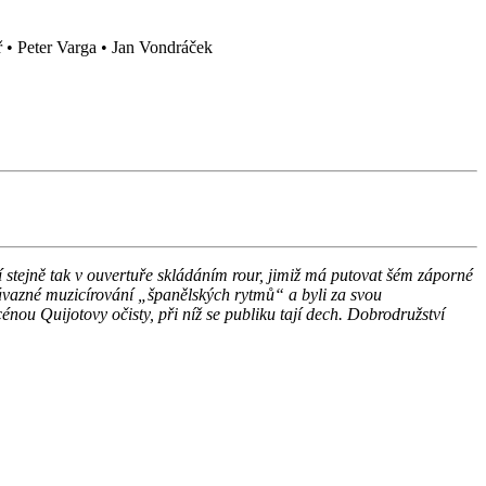
 • Peter Varga • Jan Vondráček
ví stejně tak v ouvertuře skládáním rour, jimiž má putovat šém záporné
závazné muzicírování „španělských rytmů“ a byli za svou
u Quijotovy očisty, při níž se publiku tají dech. Dobrodružství