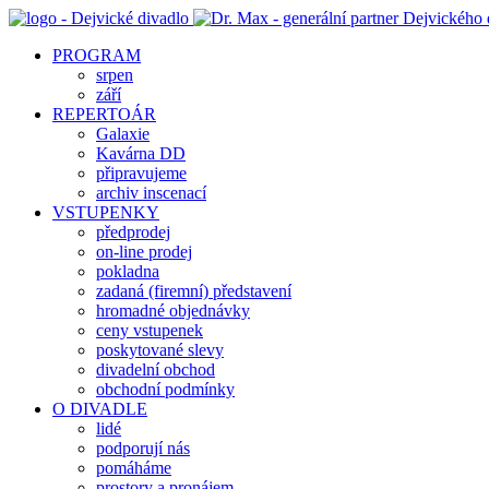
PROGRAM
srpen
září
REPERTOÁR
Galaxie
Kavárna DD
připravujeme
archiv inscenací
VSTUPENKY
předprodej
on-line prodej
pokladna
zadaná (firemní) představení
hromadné objednávky
ceny vstupenek
poskytované slevy
divadelní obchod
obchodní podmínky
O DIVADLE
lidé
podporují nás
pomáháme
prostory a pronájem