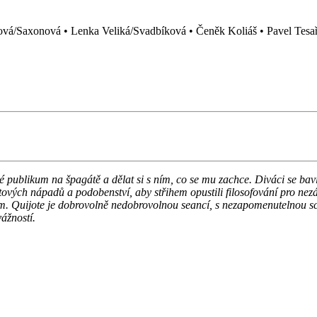
ová/Saxonová • Lenka Veliká/Svadbíková • Čeněk Koliáš • Pavel Tesař
své publikum na špagátě a dělat si s ním, co se mu zachce. Diváci se ba
tových nápadů a podobenství, aby střihem opustili filosofování pro ne
Quijote je dobrovolně nedobrovolnou seancí, s nezapomenutelnou scéno
ážností.