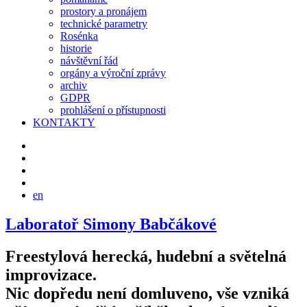
prostory a pronájem
technické parametry
Rosénka
historie
návštěvní řád
orgány a výroční zprávy
archiv
GDPR
prohlášení o přístupnosti
KONTAKTY
en
Laboratoř Simony Babčákové
Freestylová herecká, hudební a světelná
improvizace.
Nic dopředu není domluveno, vše vzniká