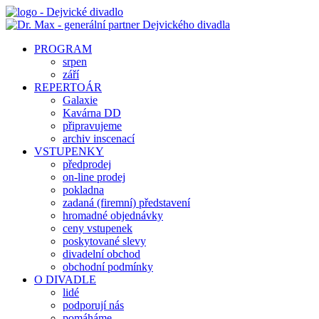
PROGRAM
srpen
září
REPERTOÁR
Galaxie
Kavárna DD
připravujeme
archiv inscenací
VSTUPENKY
předprodej
on-line prodej
pokladna
zadaná (firemní) představení
hromadné objednávky
ceny vstupenek
poskytované slevy
divadelní obchod
obchodní podmínky
O DIVADLE
lidé
podporují nás
pomáháme