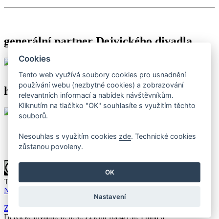
generální partner Dejvického divadla
Cookies
Tento web využívá soubory cookies pro usnadnění
používání webu (nezbytné cookies) a zobrazování
hlavní partneři Dejvického divadla
relevantních informací a nabídek návštěvníkům.
Kliknutím na tlačítko "OK" souhlasíte s využitím těchto
souborů.
Nesouhlas s využitím cookies
zde
. Technické cookies
zůstanou povoleny.
OK
Toto dílo podléhá licenci
Creative Commons Uveďte původ-
Neužívejte komerčně-Nezpracovávejte 4.0 Mezinárodní licence
.
Nastavení
Zásady zpracování a ochrany osobních údajů
Dejvické divadlo, o. p. s., Zelená 1084/15a, Praha 6