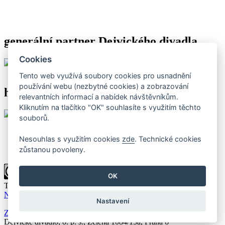
generální partner Dejvického divadla
Cookies
Tento web využívá soubory cookies pro usnadnění
používání webu (nezbytné cookies) a zobrazování
hlavní partneři Dejvického divadla
relevantních informací a nabídek návštěvníkům.
Kliknutím na tlačítko "OK" souhlasíte s využitím těchto
souborů.
Nesouhlas s využitím cookies
zde
. Technické cookies
zůstanou povoleny.
OK
Toto dílo podléhá licenci
Creative Commons Uveďte původ-
Neužívejte komerčně-Nezpracovávejte 4.0 Mezinárodní licence
.
Nastavení
Zásady zpracování a ochrany osobních údajů
Dejvické divadlo, o. p. s., Zelená 1084/15a, Praha 6