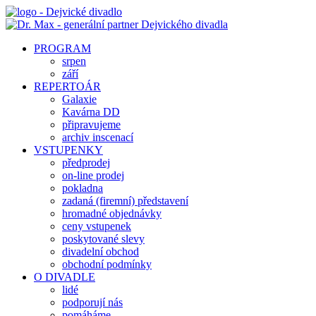
PROGRAM
srpen
září
REPERTOÁR
Galaxie
Kavárna DD
připravujeme
archiv inscenací
VSTUPENKY
předprodej
on-line prodej
pokladna
zadaná (firemní) představení
hromadné objednávky
ceny vstupenek
poskytované slevy
divadelní obchod
obchodní podmínky
O DIVADLE
lidé
podporují nás
pomáháme