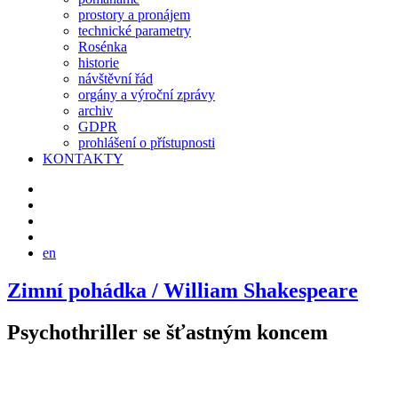
prostory a pronájem
technické parametry
Rosénka
historie
návštěvní řád
orgány a výroční zprávy
archiv
GDPR
prohlášení o přístupnosti
KONTAKTY
en
Zimní pohádka /
William Shakespeare
Psychothriller se šťastným koncem