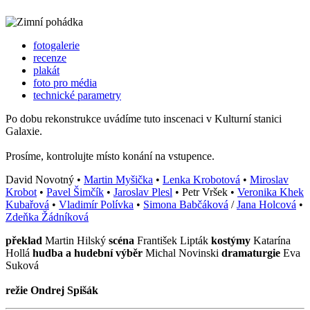
fotogalerie
recenze
plakát
foto pro média
technické parametry
Po dobu rekonstrukce uvádíme tuto inscenaci v Kulturní stanici
Galaxie.
Prosíme, kontrolujte místo konání na vstupence.
David Novotný •
Martin Myšička
•
Lenka Krobotová
•
Miroslav
Krobot
•
Pavel Šimčík
•
Jaroslav Plesl
• Petr Vršek •
Veronika Khek
Kubařová
•
Vladimír Polívka
•
Simona Babčáková
/
Jana Holcová
•
Zdeňka Žádníková
překlad
Martin Hilský
scéna
František Lipták
kostýmy
Katarína
Hollá
hudba a hudební výběr
Michal Novinski
dramaturgie
Eva
Suková
režie Ondrej Spišák