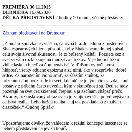
PREMIÉRA
30.11.2015
DERNIÉRA
16.09.2020
DÉLKA PŘEDSTAVENÍ
2 hodiny 50 minut, včetně přestávky
Záznam představení na Dramoxu:
„Zimná rozprávka je zvláštna, čarovná hra. Je jednou z posledných
Shakespearových hier a pôsobí, akoby Shakespeare do nej vpísal
celú svoju životnú skúsenosť. Je to brúsený krištáľ. Pozriete cez a
svet sa vám rozkúskuje na množstvo útržkov. V jednom útržku
vidíte lásku a hneď za ňou nenávisť. V ďalšom vypočítavosť,
hlúposť, všetky odtiene egoizmu a za nimi, ako v rozprávke, dobré
srdce. Za narodením vidno smrť, za šťastím smútok, za
prízemnosťou poéziu. Je to svet, kde nič ne je tým, čím sa zdá, a ani
postavy z príbehu často nevedia, kým v skutočnosti sú. Deti sa rady
pozerajú na svet cez sklenenú črepinu a ja začínam chápať prečo.
Bizarný, rozkúskovaný obraz sveta je zaujímavejší a pravdivejší ako
celistvá realita. Lebo každá realita je aj tak poskladaná z malých
čiastočiek.“ /Ondrej Spišák/
Upozorňujeme diváky, že vzhledem k režijní koncepci inscenace se
během představení na jevišti kouří.