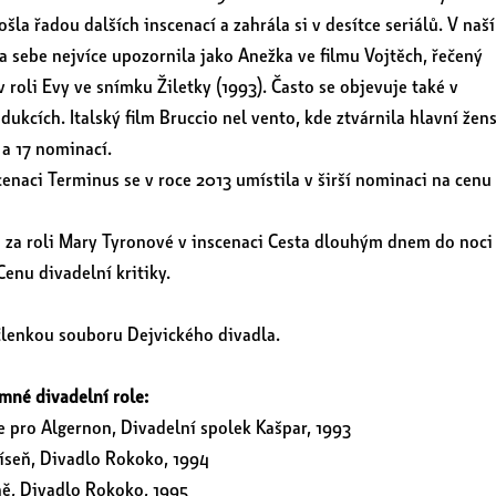
ošla řadou dalších inscenací a zahrála si v desítce seriálů. V naší
a sebe nejvíce upozornila jako Anežka ve filmu Vojtěch, řečený
v roli Evy ve snímku Žiletky (1993). Často se objevuje také v
dukcích. Italský film Bruccio nel vento, kde ztvárnila hlavní žen
n a 17 nominací.
scenaci Terminus se v roce 2013 umístila v širší nominaci na cenu
a za roli Mary Tyronové v inscenaci Cesta dlouhým dnem do noci
enu divadelní kritiky.
členkou souboru Dejvického divadla.
mné divadelní role:
 pro Algernon, Divadelní spolek Kašpar, 1993
píseň, Divadlo Rokoko, 1994
ně, Divadlo Rokoko, 1995