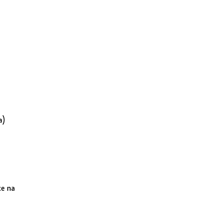
a)
ce na