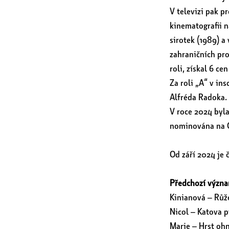
V televizi pak pr
kinematografii n
sirotek (1989) a 
zahraničních pro
roli, získal 6 ce
Za roli „A“ v in
Alfréda Radoka.
V roce 2024 byl
nominována na C
Od září 2024 je 
Předchozí význa
Kinianová – Růže
Nicol – Katova 
Marie – Hrst oh