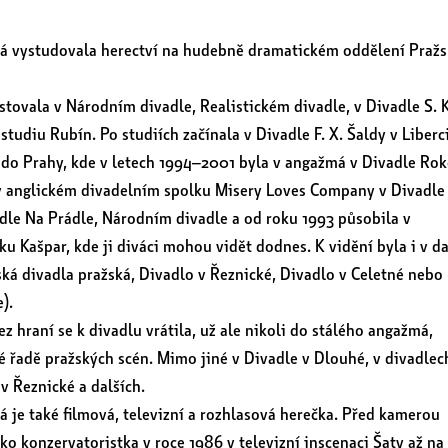
á vystudovala herectví na hudebně dramatickém oddělení Pražs
tovala v Národním divadle, Realistickém divadle, v Divadle S. K
tudiu Rubín. Po studiích začínala v Divadle F. X. Šaldy v Liberci
 do Prahy, kde v letech 1994–2001 byla v angažmá v Divadle Ro
v anglickém divadelním spolku Misery Loves Company v Divadle
dle Na Prádle, Národním divadle a od roku 1993 působila v
u Kašpar, kde ji diváci mohou vidět dodnes. K vidění byla i v da
ká divadla pražská, Divadlo v Řeznické, Divadlo v Celetné nebo
).
ez hraní se k divadlu vrátila, už ale nikoli do stálého angažmá,
é řadě pražských scén. Mimo jiné v Divadle v Dlouhé, v divadlec
 v Řeznické a dalších.
 je také filmová, televizní a rozhlasová herečka. Před kamerou
ko konzervatoristka v roce 1986 v televizní inscenaci Šaty až na