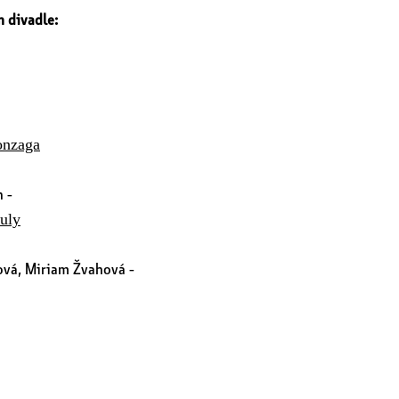
 divadle:
onzaga
 -
uly
vá, Miriam Žvahová -