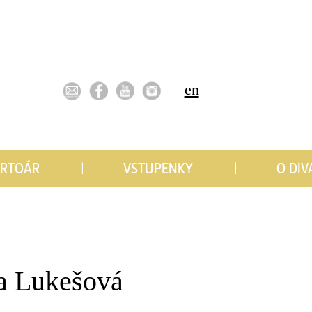
en
ERTOÁR
VSTUPENKY
O DIV
a Lukešová