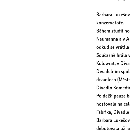
Barbara Lukešov
konzervatoře.
Během studií hos
Neumanna a v A s
odkud se vrátila
Současně hrála 
Kolowrat, v Diva
Divadelním spolk
divadlech (Městs
Divadlo Komedie
Po delší pauze b
hostovala na cel
Fabrika, Divadle
Barbara Lukešová
debutovala už ja