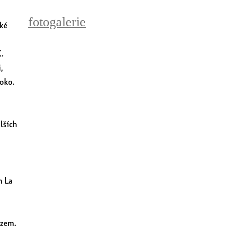
fotogalerie
ké
.
,
koko.
lších
h La
 zem.