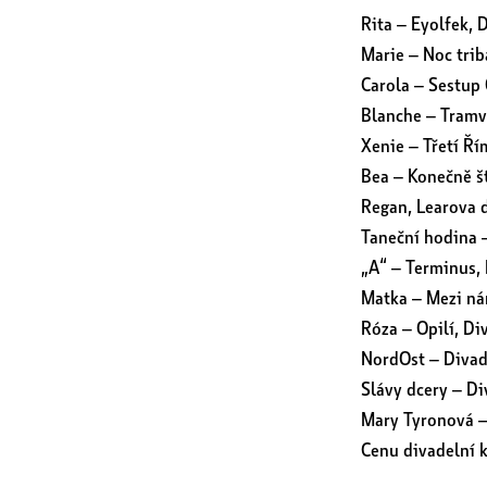
Rita – Eyolfek, 
Marie – Noc tri
Carola – Sestup 
Blanche – Tramv
Xenie – Třetí Ř
Bea – Konečně š
Regan, Learova d
Taneční hodina –
„A“ – Terminus,
Matka – Mezi ná
Róza – Opilí, Di
NordOst – Divad
Slávy dcery – Di
Mary Tyronová –
Cenu divadelní k